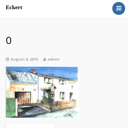
Eckert
Eckert
Ferienwohnungen Manuela
Eckert
0
Kontakt
Impressum
August 6, 2016
admin
Datenschutz