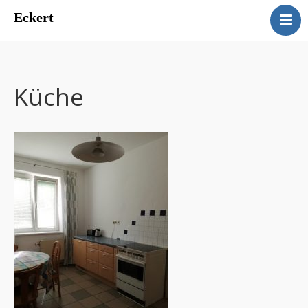
Eckert
Eckert
Ferienwohnungen Manuela
Eckert
Küche
Kontakt
Impressum
Datenschutz